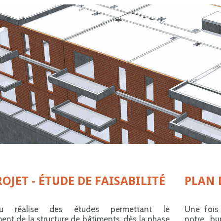
OJET - ÉTUDE DE FAISABILITÉ
PLAN 
au réalise des études permettant le
Une fois 
nt de la structure de bâtiments, dès la phase
notre bu