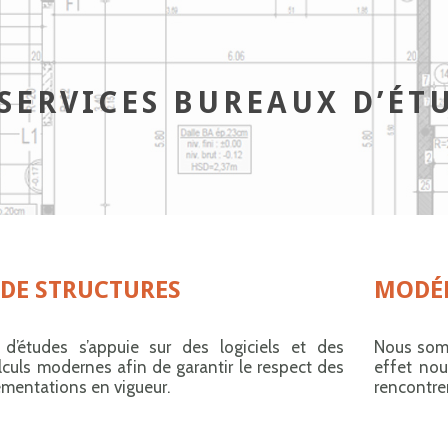
SERVICES BUREAUX D’ÉT
 DE STRUCTURES
MODÉL
d’études s’appuie sur des logiciels et des
Nous somm
culs modernes afin de garantir le respect des
effet no
ementations en vigueur.
rencontrer